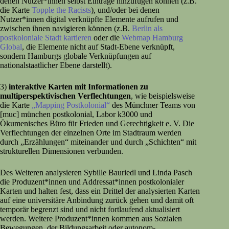
denen Nutzer*innen selbst Einträge hinzufügen können (z.B.
die Karte
Topple the Racists
), und/oder bei denen
Nutzer*innen digital verknüpfte Elemente aufrufen und
zwischen ihnen navigieren können (z.B.
Berlin als
postkoloniale Stadt kartieren
oder die
Webmap Hamburg
Global
, die Elemente nicht auf Stadt-Ebene verknüpft,
sondern Hamburgs globale Verknüpfungen auf
nationalstaatlicher Ebene darstellt).
3)
interaktive Karten mit Informationen zu
multiperspektivischen Verflechtungen
, wie beispielsweise
die Karte
„Mapping Postkolonial“
des Münchner Teams von
[muc] münchen postkolonial, Labor k3000 und
Ökumenisches Büro für Frieden und Gerechtigkeit e. V. Die
Verflechtungen der einzelnen Orte im Stadtraum werden
durch „Erzählungen“ miteinander und durch „Schichten“ mit
strukturellen Dimensionen verbunden.
Des Weiteren analysieren Sybille Bauriedl und Linda Pasch
die Produzent*innen und Addressat*innen postkolonialer
Karten und halten fest, dass ein Drittel der analysierten Karten
auf eine universitäre Anbindung zurück gehen und damit oft
temporär begrenzt sind und nicht fortlaufend aktualisiert
werden. Weitere Produzent*innen kommen aus Sozialen
Bewegungen, der Bildungsarbeit oder autonom-