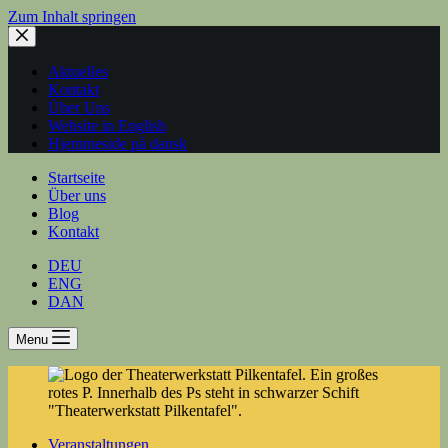
Zum Inhalt springen
Aktuelles
Kontakt
Über Uns
Website in English
Hjemmeside på dansk
Startseite
Über uns
Blog
Kontakt
DEU
ENG
DAN
Menu
Veranstaltungen