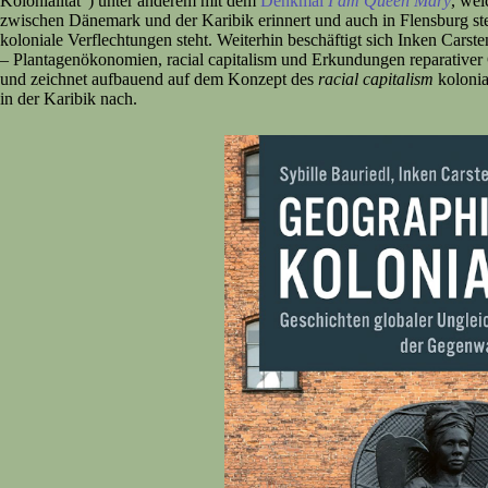
Kolonialität“) unter anderem mit dem
Denkmal
I am Queen Mary
, wel
zwischen Dänemark und der Karibik erinnert und auch in Flensburg stel
koloniale Verflechtungen steht. Weiterhin beschäftigt sich Inken Cars
– Plantagenökonomien, racial capitalism und Erkundungen reparativer
und zeichnet aufbauend auf dem Konzept des
racial capitalism
kolonia
in der Karibik nach.